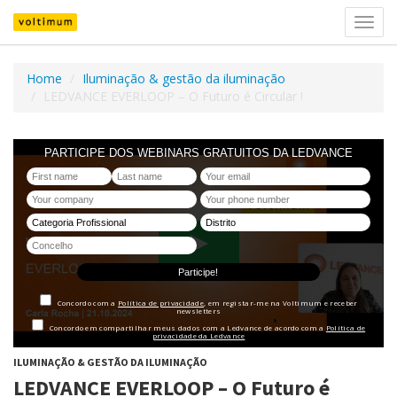
Ativar
nave
Home
Iluminação & gestão da iluminação
LEDVANCE EVERLOOP – O Futuro é Circular !
ILUMINAÇÃO & GESTÃO DA ILUMINAÇÃO
LEDVANCE EVERLOOP – O Futuro é