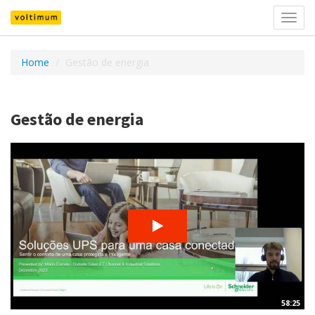
Toggl
navig
Home
Gestão de energia
Gestão de energia
58:25