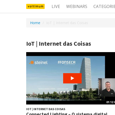
LIVE
WEBINARS
CATEGORI
Home
IoT | Internet das Coisas
IoT | Internet das Coisas
01:12:
IOT | INTERNET DAS COISAS
Connected Lighting – O sistema digital