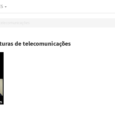
ES
e telecomunicações
uturas de telecomunicações
25