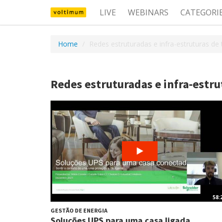
LIVE
WEBINARS
CATEGORI
Home
Redes estruturadas e infra-estruturas d
Redes estruturadas e infra-estr
58:
GESTÃO DE ENERGIA
Soluções UPS para uma casa ligada