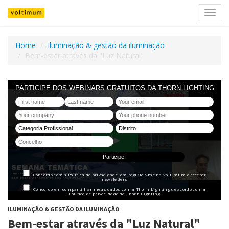
Ativar
nave
Home
Iluminação & gestão da iluminação
Bem-estar através da "Luz Natural"
ILUMINAÇÃO & GESTÃO DA ILUMINAÇÃO
Bem-estar através da "Luz Natural"