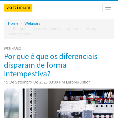
Ativar
nave
Home
Webinars
Por que é que os diferenciais disparam de forma
intempestiva?
WEBINÁRIO
Por que é que os diferenciais
disparam de forma
intempestiva?
15 De Setembro De 2026 03:00 PM Europe/Lisbon