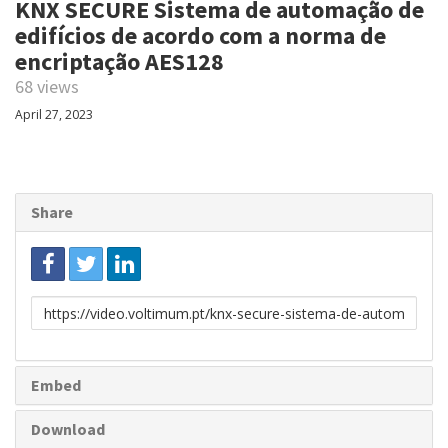
KNX SECURE Sistema de automação de
edifícios de acordo com a norma de
encriptação AES128
68 views
April 27, 2023
Share
Link
to
share
Embed
Download