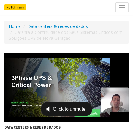
Toggl
navig
Home
Data centers & redes de dados
Garanta a Continuidade dos Seus Sistemas Críticos com
Soluções UPS de Nova Geração
DATA CENTERS & REDES DE DADOS