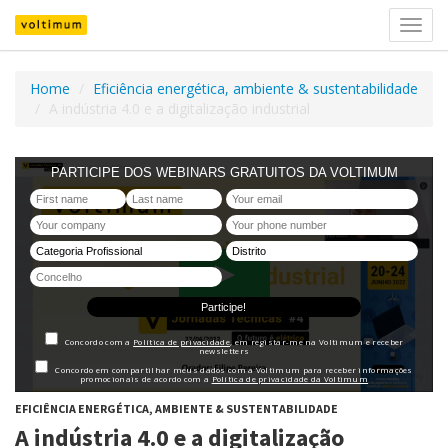
Ativar
nave
Home
Eficiência energética, ambiente & sustentabilidade
A indústria 4.0 e a digitalização industrial
EFICIÊNCIA ENERGÉTICA, AMBIENTE & SUSTENTABILIDADE
A indústria 4.0 e a digitalização