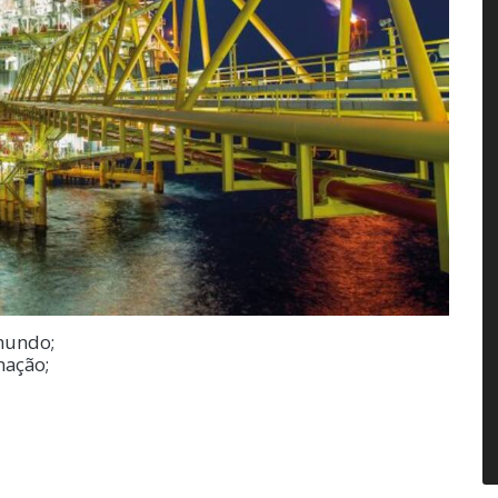
 mundo;
nação;