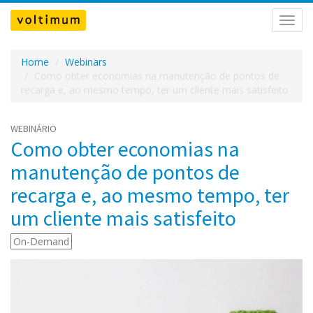
Ativar
nave
Home
Webinars
Como obter economias na manutenção de pontos de
recarga e, ao mesmo tempo, ter um cliente mais satisfeito
WEBINÁRIO
Como obter economias na
manutenção de pontos de
recarga e, ao mesmo tempo, ter
um cliente mais satisfeito
On-Demand